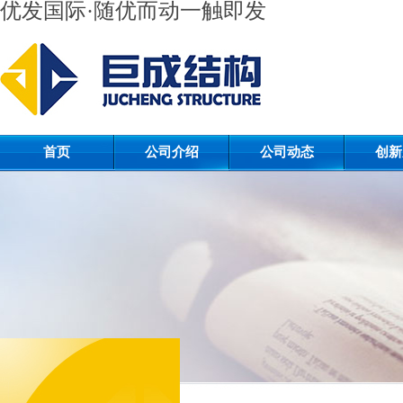
优发国际·随优而动一触即发
首页
公司介绍
公司动态
创新