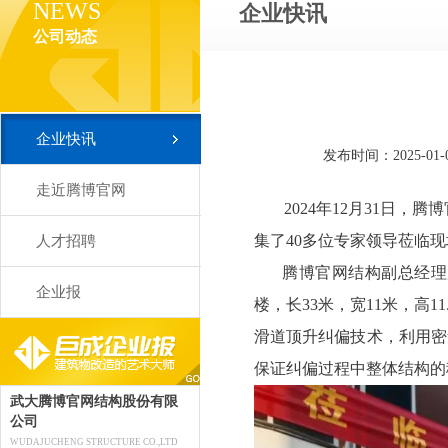
NEWS
企业快讯
公司动态
企业快讯
发布时间：2025-01-
走近腾博官网
2024年12月31日
集了40多位专家领导莅临
人才招聘
腾博官网结构副总经理
企业报
楼，长
33米，宽11米，高1
滑道顶升纠偏技术，利用
密
保证纠偏过程中整体结构的
武大腾博官网结构股份有限
公司
WUDAJUCHENG STRUCTURE CO.,LTD