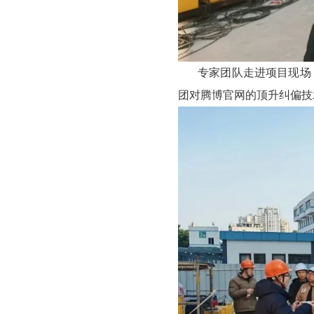
专家团队走进项目现场
团对腾博官网的顶升纠偏技