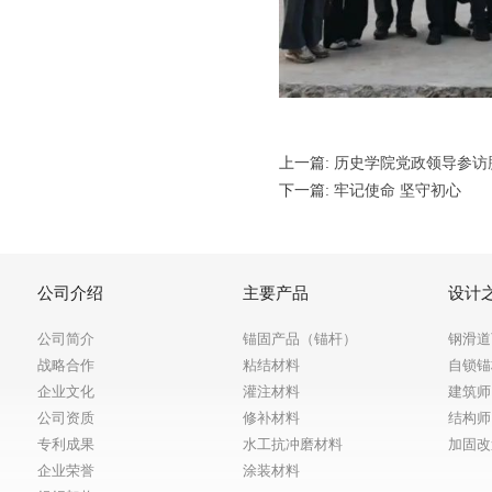
上一篇:
历史学院党政领导参访
下一篇:
牢记使命 坚守初心
公司介绍
主要产品
设计
公司简介
锚固产品（锚杆）
钢滑道
战略合作
粘结材料
自锁锚
企业文化
灌注材料
建筑师
公司资质
修补材料
结构师
专利成果
水工抗冲磨材料
加固改
企业荣誉
涂装材料