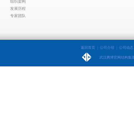
组织架构
发展历程
专家团队
返回首页
公司介绍
公司动态
武汉腾博官网结构集团股份有限公司