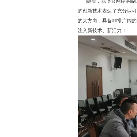
随后，腾博官网结构副
的创新技术表达了充分认可
的大方向，具备非常广阔的
注入新技术、新活力！