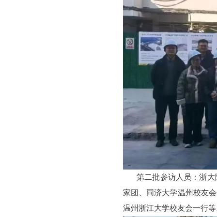
第二批参访人员：浙大
家团、同济大学温州校友会
温州浙江大学校友会一行等