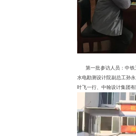
第一批参访人员：中铁
水电勘测设计院副总工孙永
叶飞一行、中翰设计集团有