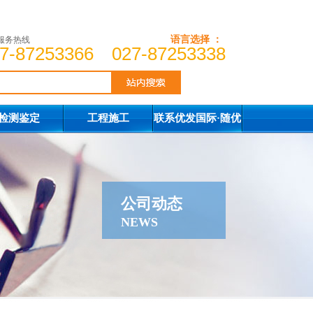
语言选择 ：
服务热线
7-87253366 027-87253338
检测鉴定
工程施工
联系优发国际·随优
而动一触即发
公司动态
NEWS