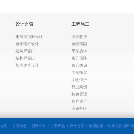
设计之窗
工程施工
钢滑道顶升设计
综合改造
自锁锚杆设计
自锁锚固
建筑师窗口
平移旋转
结构师窗口
顶升顶降
加固改造设计
顶升纠偏
空间拓展
文物保护
行业案例
特色管理
客户评价
应急抢险
司介绍
公司动态
创新成果
主要产品
设计之窗
检测鉴定
联系优发国际·