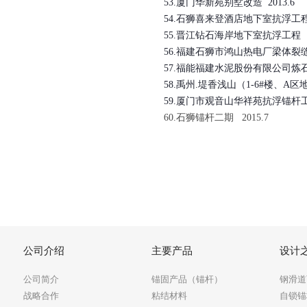
53.厦门华新苑别墅改造 2013.6
54.石狮喜来登酒店地下室抗浮工程 
55.晋江钻石海岸地下室抗浮工程 2
56.福建石狮市鸿山热电厂梁体裂缝处
57.福能福建水泥股份有限公司炼石
58.禹州.堤香浅山（1-6#楼、A区地
59.厦门市观音山华祥苑抗浮锚杆工程
60.
石狮锚杆二期 2015.7
公司介绍
主要产品
设计
公司简介
锚固产品（锚杆）
钢滑道
战略合作
粘结材料
自锁锚