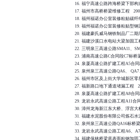
16.
福宁高速公路跨海桥梁下部构
17.
福州市高桥桥梁维修工程
200
18.
福州福诺办公室装修粘贴碳纤
19.
福州福诺办公室装修粘贴型钢
20.
福建豪氏威马钢铁制品厂二期
21.
福建沙溪口水电站大梁加固工
22.
三明泉三高速公路
SMA11
、
SM
23.
浦南高速公路
C
合同段
C7
标桥
24.
泉厦高速公路扩建工程
A5
合同
25.
泉州泉三高速公路
QA6
、
QA7
26.
福州市区及上街大学城新区零
27.
福新路口地下通道堵漏工程
2
28.
泉厦高速公路扩建工程
A8
合同
29.
龙岩永武高速公路工程
A11
合
30.
漳州龙海新江东大桥、浮宫大
31.
福建水泥股份有限公司炼石水
32.
泉州泉三高速公路
QA16
标桥
33.
龙岩永武高速公路工程
A6
、
A
34.
福建保林桥梁底表面粘钢加固