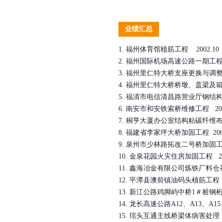
业绩汇总
1.
福州体育馆植筋工程
2002.10
2.
福州国际机场高速公路一期工
3.
福州里仁特大桥支座更换与调
4.
福州里仁特大桥桥墩、盖梁及
5.
福清市电信清昌路营业厅钢结
6.
南安市和安铁索桥维修工程
20
7.
桐亨大厦办公室结构粘碳纤维
8.
福建省李家坪大桥加固工程
20
9.
泉州市少林路拓改二号桥加固
10.
金泉花园火灾住房加固工程
2
11.
鑫海冶金有限公司炼铁厂料仓
12.
平潭县澳前镇油码头植筋工程
13.
新江公路鸡脚屿中桥
1
＃桩钢
14.
龙长高速公路
A12
、
A13
、
A15
15.
琯头互通主线桥梁体病害处理