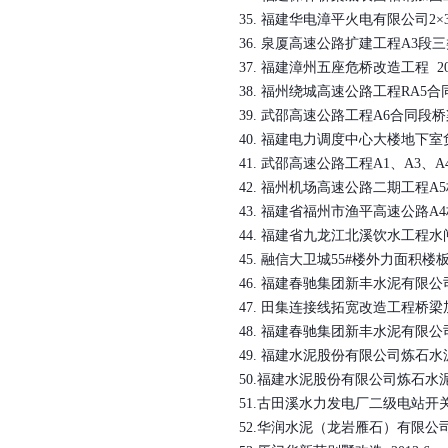
35.
福建华电漳平火电有限公司
2
×
36.
泉厦高速公路扩建工程
A3
段三
37.
福建漳州五座危桥改造工程
2
38.
福州绕城高速公路工程
RA5
合
39.
武邵高速公路工程
A6
合同段桥
40.
福建电力调度中心大楼地下室
41.
武邵高速公路工程
A1
、
A3
、
A
42.
福州机场高速公路二期工程
A5
43.
福建省福州市渔平高速公路
A4
44.
福建省九龙江北溪饮水工程水
45.
融信大卫城
55#
楼外力面积楼
46.
福建春驰集团新丰水泥有限公
47.
田集连接线拓宽改造工程桥梁
48.
福建春驰集团新丰水泥有限公
49.
福建水泥股份有限公司炼石水
50.福建水泥股份有限公司炼石水泥
51.古田溪水力发电厂二级电站开关
52.华润水泥（龙岩雁石）有限公司