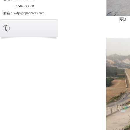
027-87253338
邮箱：
wdjc@opoopress.com
图