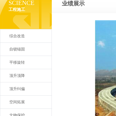
SCIENCE
业绩展示
工程施工
综合改造
自锁锚固
平移旋转
顶升顶降
顶升纠偏
空间拓展
文物保护