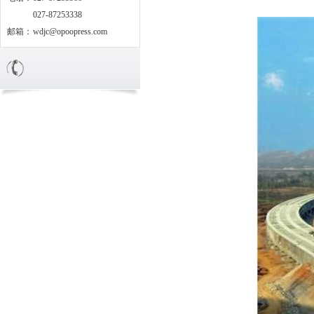
027-87253338
邮箱：
wdjc@opoopress.com