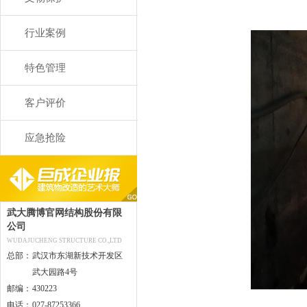
行业案例
特色管理
客户评价
应急抢险
武大腾博官网结构股份有限
公司
WUDAJUCHENG STRUCTURE CO.,LTD
总部：
武汉市东湖新技术开发区
武大园路4号
邮编：
430223
电话：
027-87253366